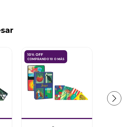
esar
10% OFF
35
%
OFF
COMPRANDO 10 O MÁS
ENVÍO GR
Paquete 
Curso Bá