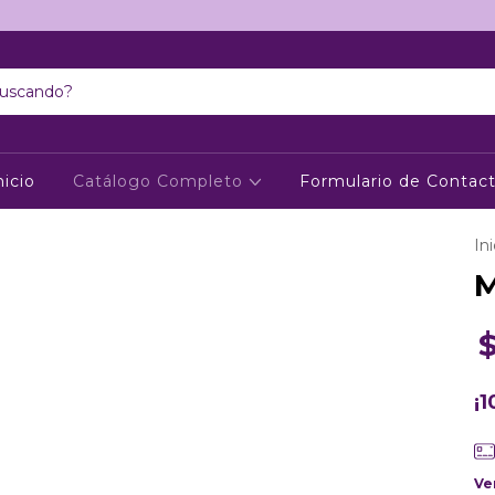
nicio
Catálogo Completo
Formulario de Contac
Ini
M
¡
Ve