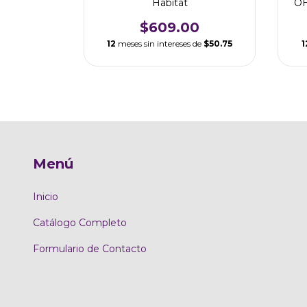
Habitat
OH
0
$609.00
 de
$50.75
12
meses sin intereses de
$50.75
1
Menú
Inicio
Catálogo Completo
Formulario de Contacto