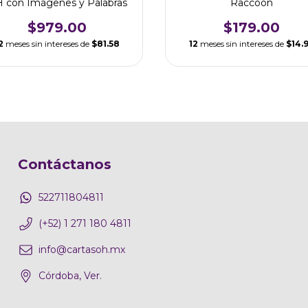
 con Imágenes y Palabras
Raccoon
$979.00
$179.00
2
meses sin intereses de
$81.58
12
meses sin intereses de
$14.
Contáctanos
522711804811
(+52) 1 271 180 4811
info@cartasoh.mx
Córdoba, Ver.