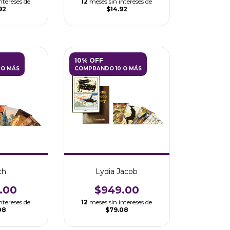
ntereses de
12
meses sin intereses de
92
$14.92
10% OFF
 O MÁS
COMPRANDO 10 O MÁS
ch
Lydia Jacob
.00
$949.00
ntereses de
12
meses sin intereses de
08
$79.08