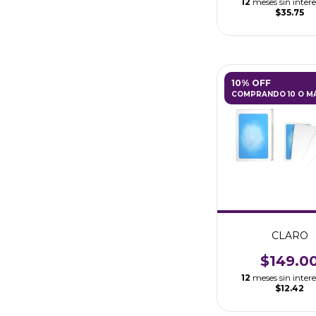
12
meses sin intere
$35.75
10% OFF
COMPRANDO 10 O M
CLARO
$149.0
12
meses sin intere
$12.42