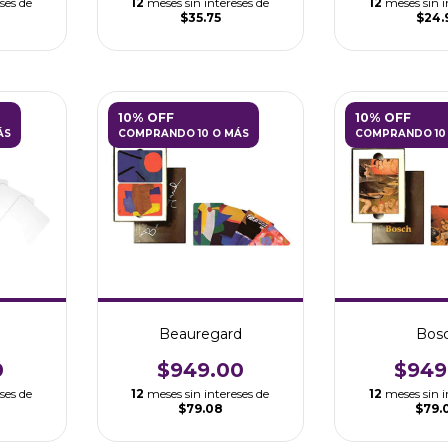
ses de
12
meses sin intereses de
12
meses sin i
$35.75
$24.
10% OFF
10% OFF
ÁS
COMPRANDO 10 O MÁS
COMPRANDO 10
Beauregard
Bos
0
$949.00
$949
ses de
12
meses sin intereses de
12
meses sin i
$79.08
$79.