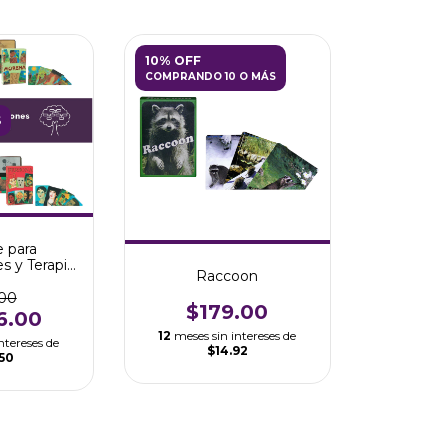
10% OFF
COMPRANDO 10 O MÁS
S
 para
s y Terapia
Raccoon
 + Curso
Cartas OH
.00
$179.00
6.00
12
meses sin intereses de
ntereses de
$14.92
.50