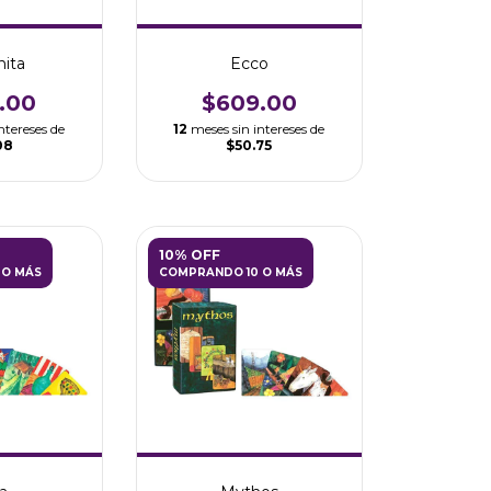
nita
Ecco
.00
$609.00
ntereses de
12
meses sin intereses de
08
$50.75
10% OFF
 O MÁS
COMPRANDO 10 O MÁS