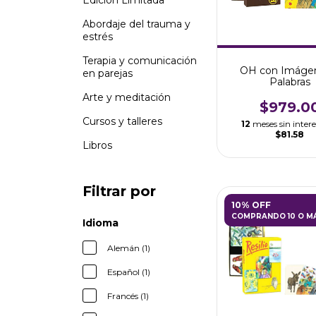
Edición Limitada
Abordaje del trauma y
estrés
Terapia y comunicación
OH con Imáge
en parejas
Palabras
Arte y meditación
$979.0
Cursos y talleres
12
meses sin intere
$81.58
Libros
Filtrar por
10% OFF
COMPRANDO 10 O M
Idioma
Alemán (1)
Español (1)
Francés (1)