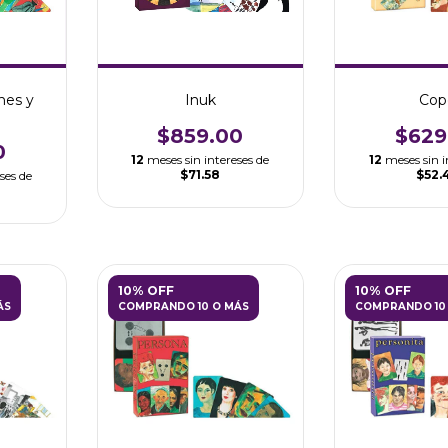
nes y
Inuk
Cop
$859.00
$629
0
12
meses sin intereses de
12
meses sin i
$71.58
$52.
ses de
10% OFF
10% OFF
ÁS
COMPRANDO 10 O MÁS
COMPRANDO 10