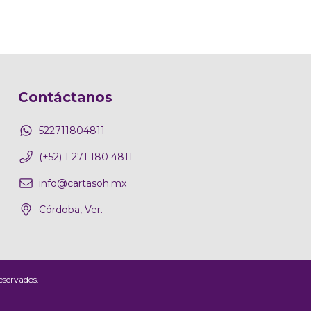
Contáctanos
522711804811
(+52) 1 271 180 4811
info@cartasoh.mx
Córdoba, Ver.
eservados.