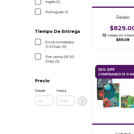
Inglés (1)
Portugués (1)
Resilio
$829.0
Tiempo De Entrega
12
meses sin intere
$69.08
Envío Inmediato
(1-5 Días) (11)
Pre-venta (15-30
Días) (3)
10% OFF
COMPRANDO 10 O M
Precio
Desde
Hasta