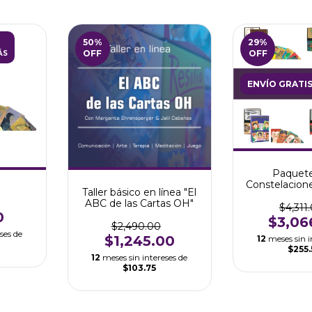
50
%
29
%
OFF
OFF
ÁS
ENVÍO GRATI
Paquete
Constelacione
Taller básico en línea "El
Sistémica
ABC de las Cartas OH"
Básico de 
$4,311
0
$3,06
$2,490.00
ses de
$1,245.00
12
meses sin i
$255
12
meses sin intereses de
$103.75