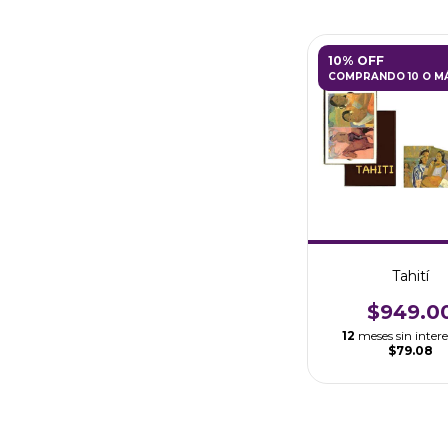
10% OFF
COMPRANDO 10 O M
Tahití
$949.0
12
meses sin intere
$79.08