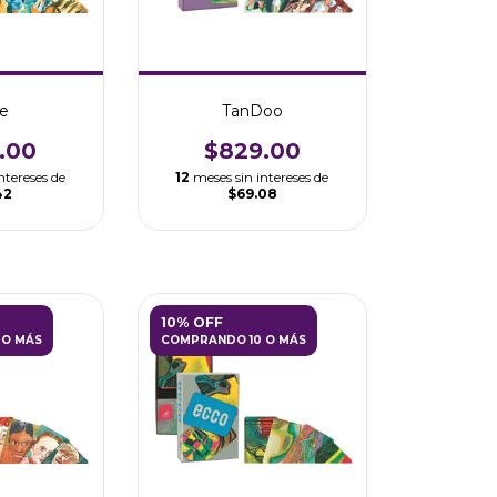
e
TanDoo
.00
$829.00
ntereses de
12
meses sin intereses de
42
$69.08
10% OFF
 O MÁS
COMPRANDO 10 O MÁS